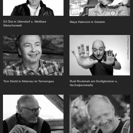
DJ Ötzi in Uttendorf u. Weißsee
Maya Hakvoort in Gastein
Gletscherwelt
Tom Strobl in Abtenau im Tennengau
Rudi Roubinek am Großglockner u.
Hochalpenstraßs