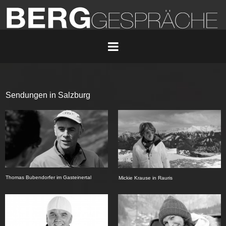
Sendungen in Salzburg
Thomas Bubendorfer im Gasteinertal
Mickie Krause in Rauris