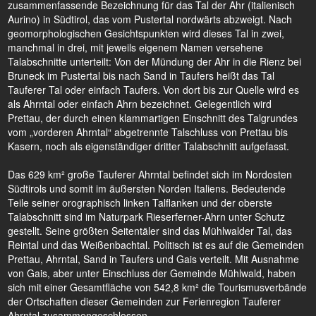
zusammenfassende Bezeichnung für das Tal der Ahr (italienisch
Aurino) in Südtirol, das vom Pustertal nordwärts abzweigt. Nach
geomorphologischen Gesichtspunkten wird dieses Tal in zwei,
manchmal in drei, mit jeweils eigenem Namen versehene
Talabschnitte unterteilt: Von der Mündung der Ahr in die Rienz bei
Bruneck im Pustertal bis nach Sand in Taufers heißt das Tal
Tauferer Tal oder einfach Taufers. Von dort bis zur Quelle wird es
als Ahrntal oder einfach Ahrn bezeichnet. Gelegentlich wird
Prettau, der durch einen klammartigen Einschnitt des Talgrundes
vom „vorderen Ahrntal“ abgetrennte Talschluss von Prettau bis
Kasern, noch als eigenständiger dritter Talabschnitt aufgefasst.
Das 629 km² große Tauferer Ahrntal befindet sich im Nordosten
Südtirols und somit im äußersten Norden Italiens. Bedeutende
Teile seiner orographisch linken Talflanken und der oberste
Talabschnitt sind im Naturpark Rieserferner-Ahrn unter Schutz
gestellt. Seine größten Seitentäler sind das Mühlwalder Tal, das
Reintal und das Weißenbachtal. Politisch ist es auf die Gemeinden
Prettau, Ahrntal, Sand in Taufers und Gais verteilt. Mit Ausnahme
von Gais, aber unter Einschluss der Gemeinde Mühlwald, haben
sich mit einer Gesamtfläche von 542,8 km² die Tourismusverbände
der Ortschaften dieser Gemeinden zur Ferienregion Tauferer
Ahrntal zusammengeschlossen.