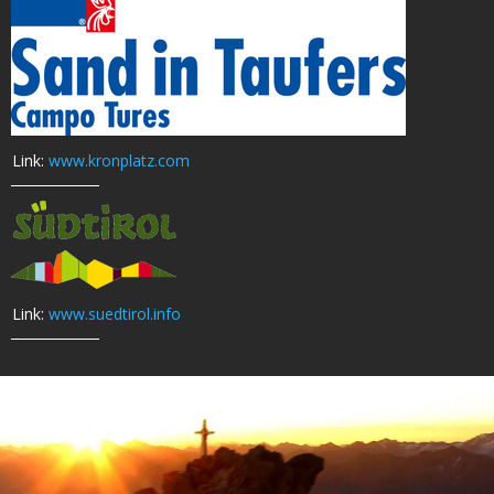
Link:
www.kronplatz.com
Link:
www.suedtirol.info