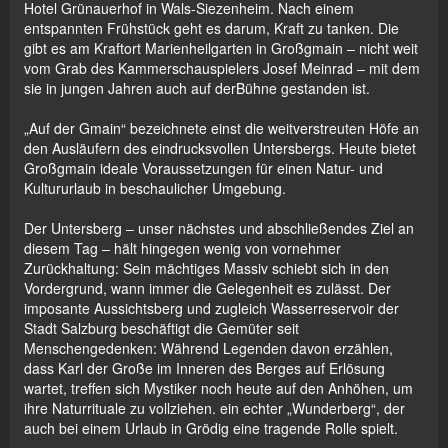
Hotel Grünauerhof in Wals-Siezenheim. Nach einem
entspannten Frühstück geht es darum, Kraft zu tanken. Die
gibt es am Kraftort Marienheilgarten in Großgmain – nicht weit
vom Grab des Kammerschauspielers Josef Meinrad – mit dem
sie in jungen Jahren auch auf derBühne gestanden ist.
„Auf der Gmain“ bezeichnete einst die weitverstreuten Höfe an
den Ausläufern des eindrucksvollen Untersbergs. Heute bietet
Großgmain ideale Voraussetzungen für einen Natur- und
Kultururlaub in beschaulicher Umgebung.
Der Untersberg – unser nächstes und abschließendes Ziel an
diesem Tag – hält hingegen wenig von vornehmer
Zurückhaltung: Sein mächtiges Massiv schiebt sich in den
Vordergrund, wann immer die Gelegenheit es zulässt. Der
imposante Aussichtsberg und zugleich Wasserreservoir der
Stadt Salzburg beschäftigt die Gemüter seit
Menschengedenken: Während Legenden davon erzählen,
dass Karl der Große im Inneren des Berges auf Erlösung
wartet, treffen sich Mystiker noch heute auf den Anhöhen, um
ihre Naturrituale zu vollziehen. ein echter „Wunderberg“, der
auch bei einem Urlaub in Grödig eine tragende Rolle spielt.