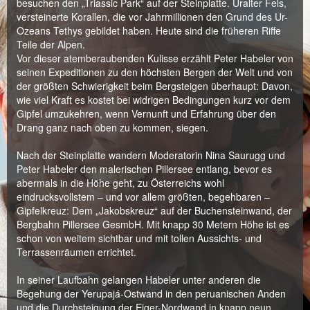
besuchen den „Triassic Park“ auf der Steinplatte. Uralter Fels,
versteinerte Korallen, die vor Jahrmillionen den Grund des Ur-
Ozeans Tethys gebildet haben. Heute sind die früheren Riffe
Teile der Alpen.
Vor dieser atemberaubenden Kulisse erzählt Peter Habeler von
seinen Expeditionen zu den höchsten Bergen der Welt und von
der größten Schwierigkeit beim Bergsteigen überhaupt: Davon,
wie viel Kraft es kostet bei widrigen Bedingungen kurz vor dem
Gipfel umzukehren, wenn Vernunft und Erfahrung über den
Drang ganz nach oben zu kommen, siegen.
Nach der Steinplatte wandern Moderatorin Nina Saurugg und
Peter Habeler den malerischen Pillersee entlang, bevor es
abermals in die Höhe geht, zu Österreichs wohl
eindrucksvollstem – und vor allem größten, begehbaren –
Gipfelkreuz: Dem „Jakobskreuz“ auf der Buchensteinwand, der
Bergbahn Pillersee GesmbH. Mit knapp 30 Metern Höhe ist es
schon von weitem sichtbar und mit tollen Aussichts- und
Terrassenräumen errichtet.
In seiner Laufbahn gelangen Habeler unter anderen die
Begehung der Yerupajá-Ostwand in den peruanischen Anden
und die Durchsteigung der Eiger-Nordwand in knapp neun