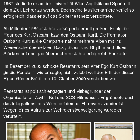
1967 studierte er an der Universität Wien Anglistik und Sport mit
dem Ziel, Lehrer zu werden. Doch seine Musikerkarriere verlief so
erfolgreich, dass er auf das Sicherheitsnetz verzichtete.
Ab Mitte der 1980er Jahre verkörperte er mit großem Erfolg die
Figur des Kurt Ostbahn bzw. den Ostbahn Kurti. Die Formation
Ostbahn Kurti & die Chefpartie nahm mehrere Alben mit ins
Wienerische übersetzten Rock-, Blues- und Rhythm and Blues-
Stücken auf und gab über mehrere Jahre erfolgreich Konzerte.
Im Dezember 2003 schickte Resetarits sein Alter Ego Kurt Ostbahn
„in die Pension“, wie er sagte; nicht zuletzt weil der Erfinder dieser
Figur, Günter Brödl, am 10. Oktober 2000 verstorben war.
Resetarits ist politisch engagiert und Mitbegründer der
Organisationen Asyl in Not und SOS Mitmensch. Er gründete auch
das Integrationshaus Wien, bei dem er Ehrenvorsitzender ist.
Wegen eines Aufrufs zur Wehrdienstverweigerung wurde er
verurteilt.