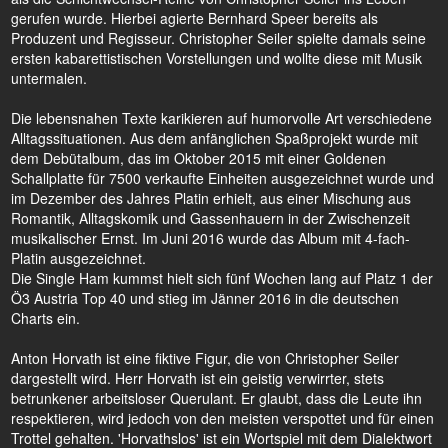
gerufen wurde. Hierbei agierte Bernhard Speer bereits als
Produzent und Regisseur. Christopher Seiler spielte damals seine
ersten kabarettistischen Vorstellungen und wollte diese mit Musik
untermalen.
Die lebensnahen Texte karikieren auf humorvolle Art verschiedene
Alltagssituationen. Aus dem anfänglichen Spaßprojekt wurde mit
dem Debütalbum, das im Oktober 2015 mit einer Goldenen
Schallplatte für 7500 verkaufte Einheiten ausgezeichnet wurde und
im Dezember des Jahres Platin erhielt, aus einer Mischung aus
Romantik, Alltagskomik und Gassenhauern in der Zwischenzeit
musikalischer Ernst. Im Juni 2016 wurde das Album mit 4-fach-
Platin ausgezeichnet.
Die Single Ham kummst hielt sich fünf Wochen lang auf Platz 1 der
Ö3 Austria Top 40 und stieg im Jänner 2016 in die deutschen
Charts ein.
Anton Horvath ist eine fiktive Figur, die von Christopher Seiler
dargestellt wird. Herr Horvath ist ein geistig verwirrter, stets
betrunkener arbeitsloser Querulant. Er glaubt, dass die Leute ihn
respektieren, wird jedoch von den meisten verspottet und für einen
Trottel gehalten. 'Horvathslos' ist ein Wortspiel mit dem Dialektwort