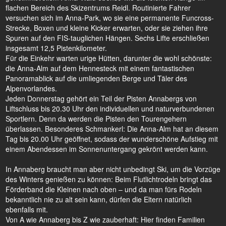
flachen Bereich des Skizentrums Reidl. Routinierte Fahrer
versuchen sich im Anna-Park, wo sie eine permanente Funcross-
Strecke, Boxen und kleine Kicker erwarten, oder sie ziehen ihre
Spuren auf den FIS-tauglichen Hängen. Sechs Lifte erschließen
insgesamt 12,5 Pistenkilometer.
Für die Einkehr warten urige Hütten, darunter die wohl schönste:
die Anna-Alm auf dem Hennesteck mit einem fantastischen
Panoramablick auf die umliegenden Berge und Täler des
Alpenvorlandes.
Jeden Donnerstag gehört ein Teil der Pisten Annabergs von
Liftschluss bis 20.30 Uhr den individuellen und naturverbundenen
Sportlern. Denn da werden die Pisten den Tourengehern
überlassen. Besonderes Schmankerl: Die Anna-Alm hat an diesem
Tag bis 20.00 Uhr geöffnet, sodass der wunderschöne Aufstieg mit
einem Abendessen im Sonnenuntergang gekrönt werden kann.
In Annaberg braucht man aber nicht unbedingt Ski, um die Vorzüge
des Winters genießen zu können: Beim Flutlichtrodeln bringt das
Förderband die Kleinen nach oben – und da man fürs Rodeln
bekanntlich nie zu alt sein kann, dürfen die Eltern natürlich
ebenfalls mit.
Von A wie Annaberg bis Z wie zauberhaft: Hier finden Familien