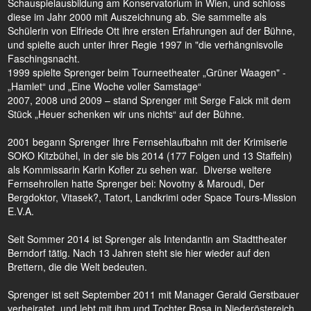
Schauspielausbildung am Konservatorium in Wien, und schloss
diese im Jahr 2000 mit Auszeichnung ab. Sie sammelte als
Schülerin von Elfriede Ott ihre ersten Erfahrungen auf der Bühne,
und spielte auch unter ihrer Regie 1997 in "die verhängnisvolle
Faschingsnacht.
1999 spielte Sprenger beim Tourneetheater „Grüner Waagen" -
„Hamlet“ und „Eine Woche voller Samstage“
2007, 2008 und 2009 – stand Sprenger mit Serge Falck mit dem
Stück „Heuer schenken wir uns nichts“ auf der Bühne.
2001 begann Sprenger Ihre Fernsehlaufbahn mit der Krimiserie
SOKO Kitzbühel, in der sie bis 2014 (177 Folgen und 13 Staffeln)
als Kommissarin Karin Kofler zu sehen war. Diverse weitere
Fernsehrollen hatte Sprenger bei: Novotny & Maroudi, Der
Bergdoktor, Vitasek?, Tatort, Landkrimi oder Space Tours-Mission
E.V.A.
Seit Sommer 2014 ist Sprenger als Intendantin am Stadttheater
Berndorf tätig. Nach 13 Jahren steht sie hier wieder auf den
Brettern, die die Welt bedeuten.
Sprenger ist seit September 2011 mit Manager Gerald Gerstbauer
verheiratet, und lebt mit ihm und Tochter Rosa in Niederöstereich.