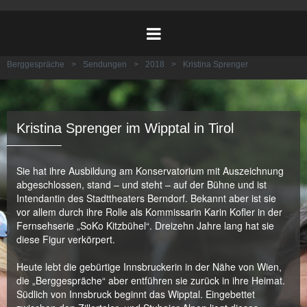
Berggespräche
>
Sendungen
>
2018
>
Kristina Sprenger
Kristina Sprenger im Wipptal in Tirol
Sie hat ihre Ausbildung am Konservatorium mit Auszeichnung
abgeschlossen, stand – und steht – auf der Bühne und ist
Intendantin des Stadttheaters Berndorf. Bekannt aber ist sie
vor allem durch ihre Rolle als Kommissarin Karin Kofler in der
Fernsehserie „SoKo Kitzbühel“. Dreizehn Jahre lang hat sie
diese Figur verkörpert.
Heute lebt die gebürtige Innsbruckerin in der Nähe von Wien,
die „Berggespräche“ aber entführen sie zurück in ihre Heimat.
Südlich von Innsbruck beginnt das Wipptal. Eingebettet