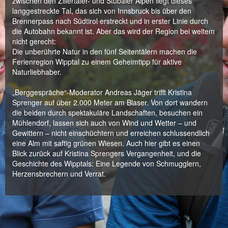
zwischen den Zillertaler- und Stubaier Alpen liegt dieses
langgestreckte Tal, das sich von Innsbruck bis über den
Brennerpass nach Südtirol erstreckt und in erster Linie durch
die Autobahn bekannt ist. Aber das wird der Region bei weitem
nicht gerecht:
Die unberührte Natur in den fünf Seitentälern machen die
Ferienregion Wipptal zu einem Geheimtipp für aktive
Naturliebhaber.
„Berggespräche“-Moderator Andreas Jäger trifft Kristina
Sprenger auf über 2.000 Meter am Blaser. Von dort wandern
die beiden durch spektakuläre Landschaften, besuchen ein
Mühlendorf, lassen sich auch von Wind und Wetter – und
Gewittern – nicht einschüchtern und erreichen schlussendlich
eine Alm mit saftig grünen Wiesen. Auch hier gibt es einen
Blick zurück auf Kristina Sprengers Vergangenheit, und die
Geschichte des Wipptals: Eine Legende von Schmugglern,
Herzensbrechern und Verrat.