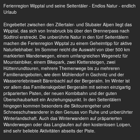
Ferienregion Wipptal und seine Seitentäler - Endlos Natur - endlich
Urlaub
Eingebettet zwischen den Zillertaler- und Stubaier Alpen liegt das
Wipptal, das sich von Innsbruck bis über den Brennerpass nach
Südtirol erstreckt. Die unberührte Natur in den fünf Seitentälern
machen die Ferienregion Wipptal zu einem Geheimtipp für aktive
Naturliebhaber. Im Sommer reicht die Auswahl von über 500 km
markierten Wanderwegen, einem umfangreichen Wegenetz für
Mountainbiker, einem Bikepark, zwei Klettersteigen, zwei
Hüttenrundtouren, mehrere Themenwege bis zu mehreren
Familienangeboten, wie dem Mühlendorf in Gschnitz und der
Wassererlebniswelt Bärenbachl auf der Bergeralm. Im Winter ist
vor allem das Familienskigebiet Bergeralm mit seinen einzigartig
präparierten Pisten, der neuen Kombibahn und der guten
Überschaubarkeit ein Anziehungspunkt. In den Seitentälern
hingegen kommen besonders die Skitourengeher und
Schneeschuhwanderer in den Genuss von Ruhe und unberührter
Winterlandschaft. Auch das Winterwandern auf präparierten
Wanderwegen oder das Langlaufen auf den kostenlosen Loipen,
sind sehr beliebte Aktivitäten abseits der Piste.