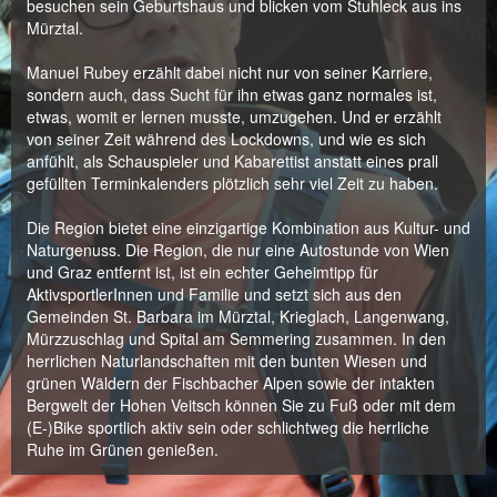
besuchen sein Geburtshaus und blicken vom Stuhleck aus ins
Mürztal.
Manuel Rubey erzählt dabei nicht nur von seiner Karriere,
sondern auch, dass Sucht für ihn etwas ganz normales ist,
etwas, womit er lernen musste, umzugehen. Und er erzählt
von seiner Zeit während des Lockdowns, und wie es sich
anfühlt, als Schauspieler und Kabarettist anstatt eines prall
gefüllten Terminkalenders plötzlich sehr viel Zeit zu haben.
Die Region bietet eine einzigartige Kombination aus Kultur- und
Naturgenuss. Die Region, die nur eine Autostunde von Wien
und Graz entfernt ist, ist ein echter Geheimtipp für
AktivsportlerInnen und Familie und setzt sich aus den
Gemeinden St. Barbara im Mürztal, Krieglach, Langenwang,
Mürzzuschlag und Spital am Semmering zusammen. In den
herrlichen Naturlandschaften mit den bunten Wiesen und
grünen Wäldern der Fischbacher Alpen sowie der intakten
Bergwelt der Hohen Veitsch können Sie zu Fuß oder mit dem
(E-)Bike sportlich aktiv sein oder schlichtweg die herrliche
Ruhe im Grünen genießen.