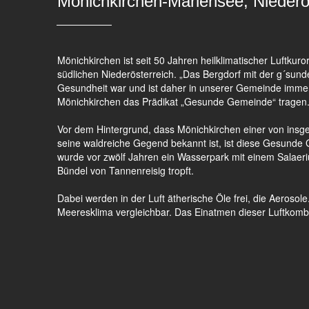
Mönichkirchen-Mariensee, Niederö
Mönichkirchen ist seit 50 Jahren heilklimatischer Luftk
südlichen Niederösterreich. „Das Bergdorf mit der g´sund
Gesundheit war und ist daher in unserer Gemeinde immer
Mönichkirchen das Prädikat „Gesunde Gemeinde“ tragen
Vor dem Hintergrund, dass Mönichkirchen einer von insge
seine waldreiche Gegend bekannt ist, ist diese Gesun
wurde vor zwölf Jahren ein Wasserpark mit einem Salaeriu
Bündel von Tannenreisig tropft.
Dabei werden in der Luft ätherische Öle frei, die Aerosole
Meeresklima vergleichbar. Das Einatmen dieser Luftkombi