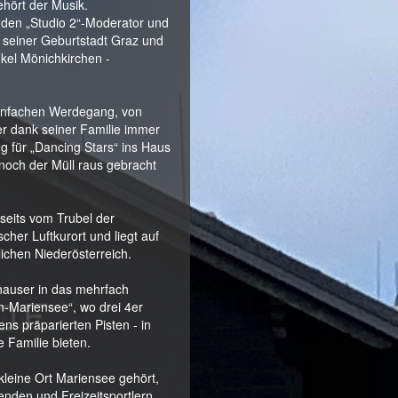
ehört der Musik.
 den „Studio 2“-Moderator und
seiner Geburtstadt Graz und
ukel Mönichkirchen -
einfachen Werdegang, von
er dank seiner Familie immer
 für „Dancing Stars“ ins Haus
noch der Müll raus gebracht
seits vom Trubel der
scher Luftkurort und liegt auf
chen Niederösterreich.
hauser in das mehrfach
n-Mariensee“, wo drei 4er
ens präparierten Pisten - in
e Familie bieten.
leine Ort Mariensee gehört,
enden und Freizeitsportlern