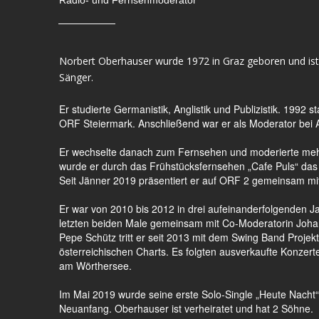
Radio- und Fernsehmoderator
Norbert Oberhauser wurde 1972 in Graz geboren und ist
Sänger.
Er studierte Germanistik, Anglistik und Publizistik. 1992 s
ORF Steiermark. Anschließend war er als Moderator bei A
Er wechselte danach zum Fernsehen und moderierte mehre
wurde er durch das Frühstücksfernsehen „Cafe Puls“ das
Seit Jänner 2019 präsentiert er auf ORF 2 gemeinsam mi
Er war von 2010 bis 2012 in drei aufeinanderfolgenden Ja
letzten beiden Male gemeinsam mit Co-Moderatorin Johan
Pepe Schütz tritt er seit 2013 mit dem Swing Band Projekt
österreichischen Charts. Es folgten ausverkaufte Konzerte
am Wörthersee.
Im Mai 2019 wurde seine erste Solo-Single „Heute Nacht“ 
Neuanfang. Oberhauser ist verheiratet und hat 2 Söhne.