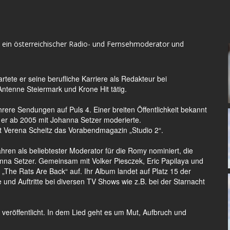
 ein österreichischer Radio- und Fernsehmoderator und
tartete er seine berufliche Karriere als Redakteur bei
ntenne Steiermark und Krone Hit tätig.
re Sendungen auf Puls 4. Einer breiten Öffentlichkeit bekannt
 er ab 2005 mit Johanna Setzer moderierte.
t Verena Scheitz das Vorabendmagazin „Studio 2“.
hren als beliebtester Moderator für die Romy nominiert, die
na Setzer. Gemeinsam mit Volker Piesczek, Eric Papilaya und
 „The Rats Are Back“ auf. Ihr Album landet auf Platz 15 der
 und Auftritte bei diversen TV Shows wie z.B. bei der Starnacht
veröffentlicht. In dem Lied geht es um Mut, Aufbruch und