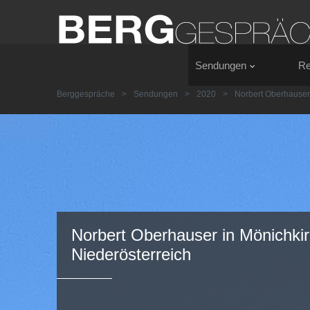
Sendungen
Re
Berggespräche
>
Sendungen
>
2020
>
Norbert Oberhauser
Norbert Oberhauser in Mönichki
Niederösterreich