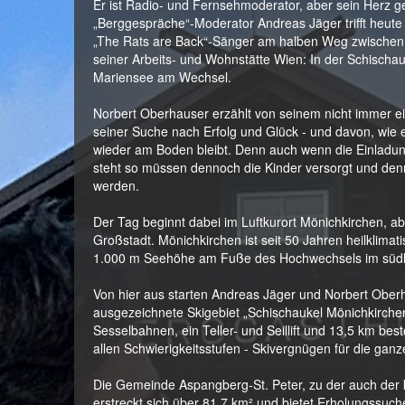
Er ist Radio- und Fernsehmoderator, aber sein Herz g
„Berggespräche“-Moderator Andreas Jäger trifft heute
„The Rats are Back“-Sänger am halben Weg zwischen 
seiner Arbeits- und Wohnstätte Wien: In der Schischa
Mariensee am Wechsel.
Norbert Oberhauser erzählt von seinem nicht immer 
seiner Suche nach Erfolg und Glück - und davon, wie 
wieder am Boden bleibt. Denn auch wenn die Einladung
steht so müssen dennoch die Kinder versorgt und den
werden.
Der Tag beginnt dabei im Luftkurort Mönichkirchen, ab
Großstadt. Mönichkirchen ist seit 50 Jahren heilklimati
1.000 m Seehöhe am Fuße des Hochwechsels im südli
Von hier aus starten Andreas Jäger und Norbert Ober
ausgezeichnete Skigebiet „Schischaukel Mönichkirche
Sesselbahnen, ein Teller- und Seillift und 13,5 km best
allen Schwierigkeitsstufen - Skivergnügen für die ganz
Die Gemeinde Aspangberg-St. Peter, zu der auch der k
erstreckt sich über 81,7 km² und bietet Erholungssuch