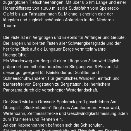
zugänglichen Tiefschneehängen. Mit über 8,5 km Länge und einer
Höhendifferenz von 1.300 m ist die Südabfahrt vom Speiereck-
Gipfel bis zur Talstation nach St. Michael sicherlich eine der
längsten und zugleich schönsten Abfahrten in den Niederen
Tauern.
Die Piste ist ein Vergnügen und Erlebnis für Anfänger und Geübte.
Die langen und breiten Pisten aller Schwierigkeitsgrade und der
herrliche Blick auf die Lungauer Berge vermitteln wahre
Hochgefühle.
Ein Wanderweg am Berg mit einer Länge von 3 km wird täglich
präpariert und mit einer maximalen Steigung von 6 Prozent ist
dieser gut geeignet für Kleinkinder auf Schlitten und
Schneeschuhwanderer. Für gemütliches Wandern, einfach und
barrierefrei von Bergstation zu Bergstation, bei herrlichem
Panorama durch die verschneiter Winterlandschaft.
Der Spaß wird am Grosseck-Speiereck groß geschrieben Am
Übungslift „Stockerboden“ fängt das Abenteuer an. Hexenwald,
Wellenbahn, Zeitmessstrecke und Geschwindigkeitsmessung laden
zum Trainieren und Rennen ein.
An den Kabinenbahnen befinden sich die Schischulen,
Skikindergärten und Sportgeschäfte mit Skiverleih und Skidepot.