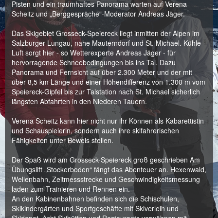
Pisten und ein traumhaftes Panorama warten auf Verena
Scheitz und „Berggespräche“-Moderator Andreas Jäger.
Das Skigebiet Grosseck-Speiereck liegt inmitten der Alpen im
Salzburger Lungau, nahe Mauterndorf und St. Michael. Kühle
Luft sorgt hier - so Wetterexperte Andreas Jäger - für
hervorragende Schneebedingungen bis ins Tal. Dazu
Panorama und Fernsicht auf über 2.300 Meter und der mit
über 8,5 km Länge und einer Höhendifferenz von 1.300 m vom
Speiereck-Gipfel bis zur Talstation nach St. Michael sicherlich
längsten Abfahrten in den Niederen Tauern.
Verena Scheitz kann hier nicht nur ihr Können als Kabarettistin
und Schauspielerin, sondern auch ihre skifahrerischen
Fähigkeiten unter Beweis stellen.
Der Spaß wird am Grosseck-Speiereck groß geschrieben Am
Übungslift „Stockerboden“ fängt das Abenteuer an. Hexenwald,
Wellenbahn, Zeitmessstrecke und Geschwindigkeitsmessung
laden zum Trainieren und Rennen ein.
An den Kabinenbahnen befinden sich die Schischulen,
Skikindergärten und Sportgeschäfte mit Skiverleih und