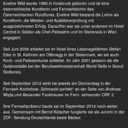
Eveline Wild wurde 1980 in Innsbruck geboren und ist eine
österreichische Konditorin und Fernsehköchin des
Österreichischen Rundfunks. Eveline Wild bestand die Lehre als
Konditorin, die Meister- und Ausbildnerprüfung mit
ausgezeichneten Erfolg. Daraufhin war sie unter anderem im Hotel
Central in Sölden als Chef-Patissière und im Steirereck in Wien
engagiert.
Seit Juni 2008 arbeitet sie im Hotel ihres Lebensgefährten Stefan
Eder in St. Kathrein am Offenegg in der Steiermark, wo sie auch
Koch- und Patissierkurse anbietet. Im Jahr 2001 gewann sie die
Goldmedaille bei der Berufsweltmeisterschaft World Skills in Seoul/
Südkorea.
Seit September 2012 wirkt sie jeweils am Donnerstag in der
Fernseh-Kochshow „Schmeckt perfekt“ an der Seite von Andreas
Wojta und Alexander Fankhauser im Fern- sehsender ORF 2.
Ihre Fernsehpräsenz baute sie im September 2014 noch weiter
aus. Gemeinsam mit Bernd Kütscher fungierte sie als Jurorin in der
ZDF- Sendung Deutschlands beste Bäcker.