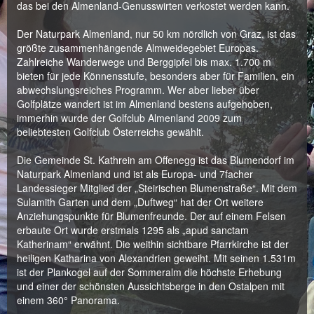
das bei den Almenland-Genusswirten verkostet werden kann.
Der Naturpark Almenland, nur 50 km nördlich von Graz, ist das
größte zusammenhängende Almweidegebiet Europas.
Zahlreiche Wanderwege und Berggipfel bis max. 1.700 m
bieten für jede Könnensstufe, besonders aber für Familien, ein
abwechslungsreiches Programm. Wer aber lieber über
Golfplätze wandert ist im Almenland bestens aufgehoben,
immerhin wurde der Golfclub Almenland 2009 zum
beliebtesten Golfclub Österreichs gewählt.
Die Gemeinde St. Kathrein am Offenegg ist das Blumendorf im
Naturpark Almenland und ist als Europa- und 7facher
Landessieger Mitglied der „Steirischen Blumenstraße“. Mit dem
Sulamith Garten und dem „Duftweg“ hat der Ort weitere
Anziehungspunkte für Blumenfreunde. Der auf einem Felsen
erbaute Ort wurde erstmals 1295 als „apud sanctam
Katherinam“ erwähnt. Die weithin sichtbare Pfarrkirche ist der
heiligen Katharina von Alexandrien geweiht. Mit seinen 1.531m
ist der Plankogel auf der Sommeralm die höchste Erhebung
und einer der schönsten Aussichtsberge in den Ostalpen mit
einem 360° Panorama.