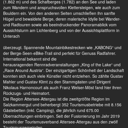
(1.862 m) und des Schafberges (1.782) an den See und laden
zum Wandern und anspruchsvollen Klettersteigen, wie auch zum
Bouldern ein. Von den anderen Seiten umschließen ihn sanfte
Hügel und bewaldete Berge, deren malerische Idylle bei Wander-
und Radtouren sowie als beeindruckender Panoramablick vom
Aussichtsturm am Lichtenberg und von der Aussichtsplattform in
Unterach
überzeugt. Spannende Mountainbikestrecken wie „KABONG“ und
der Berge-Seen-eBike-Trail sind perfekt für Genuss Radfahrer.
International bekannt sind die
herausragenden Rennradveranstaltungen „King of the Lake“ und
„Race Around Austria“. Der einzigartigen Schönheit der Landschaft
konnten sich auch viele Künstler nicht entziehen. So zählte Gustav
Mahler und Gustav Klimt zu den Stammgästen und Dirigent
Nikolaus Harnoncourt als auch Franz Welser-Möst fand hier ihren
Rückzugs- und Heimatort.
Die Region Attersee-Attergau ist die zweitgrößte Region im
Salzkammergut und beherbergt 352 Tourismusbetriebe mit 8.156
Gästebetten (inkl. Camping), die jährlich rund 675.00
Übernachtungen einbringen. Seit der Fusionierung im Jahr 2019
besteht der Tourismusverband Attersee-Attergau aus den zwölf
Tourismusgemeinden.