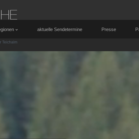
gionen
aktuelle Sendetermine
Presse
P
r Teichalm