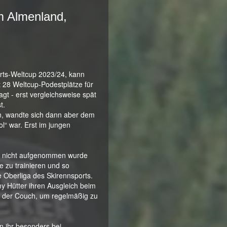
m Almenland,
hrts-Weltcup 2023/24, kann
 28 Weltcup-Podestplätze für
agt - erst vergleichsweise spät
st.
rn, wandte sich dann aber dem
l“ war. Erst im jungen
st nicht aufgenommen wurde
e zu trainieren und so
e Oberliga des Skirennsports.
ny Hütter ihren Ausgleich beim
f der Couch, um regelmäßig zu
n ihr besonders bei