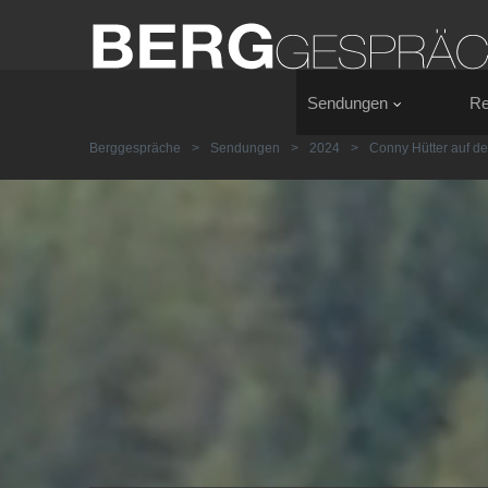
Sendungen
Re
Berggespräche
>
Sendungen
>
2024
>
Conny Hütter auf de