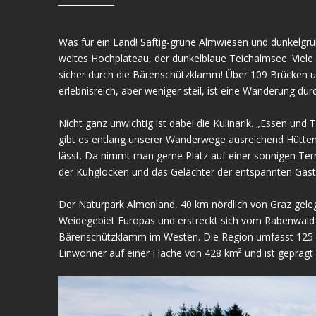
Was für ein Land! Saftig-grüne Almwiesen und dunkelgrün
weites Hochplateau, der dunkelblaue Teichalmsee. Viele 
sicher durch die Bärenschützklamm! Über 109 Brücken un
erlebnisreich, aber weniger steil, ist eine Wanderung d
Nicht ganz unwichtig ist dabei die Kulinarik. „Essen und
gibt es entlang unserer Wanderwege ausreichend Hütten 
lässt. Da nimmt man gerne Platz auf einer sonnigen Ter
der Kuhglocken und das Gelächter der entspannten Gäste
Der Naturpark Almenland, 40 km nördlich von Graz gel
Weidegebiet Europas und erstreckt sich vom Rabenwald
Bärenschützklamm im Westen. Die Region umfasst 125 
Einwohner auf einer Fläche von 428 km² und ist geprägt