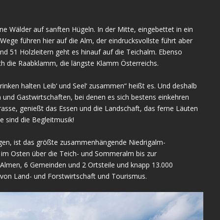
e Wälder auf sanften Hügeln. In der Mitte, eingebettet in ein
Wege führen hier auf die Alm, der eindrucksvollste führt aber
d 51 Holzleitern geht es hinauf auf die Teichalm. Ebenso
urch die Raabklamm, die längste Klamm Österreichs.
 Trinken halten Leib‘ und Seel‘ zusammen“ heißt es. Und deshalb
und Gastwirtschaften, bei denen es sich bestens einkehren
rasse, genießt das Essen und die Landschaft, das ferne Läuten
 sind die Begleitmusik!
egen, ist das größte zusammenhängende Niedrigalm-
 im Osten über die Teich- und Sommeralm bis zur
Almen, 6 Gemeinden und 2 Ortsteile und knapp 13.000
 von Land- und Forstwirtschaft und Tourismus.