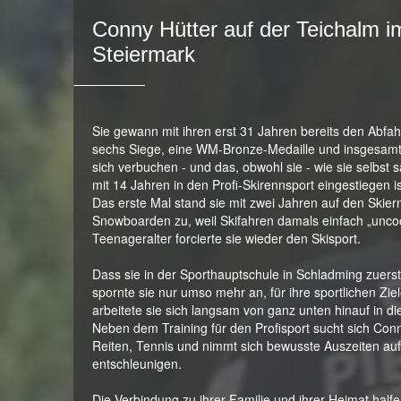
Conny Hütter auf der Teichalm i
Steiermark
Sie gewann mit ihren erst 31 Jahren bereits den Abfa
sechs Siege, eine WM-Bronze-Medaille und insgesamt
sich verbuchen - und das, obwohl sie - wie sie selbst s
mit 14 Jahren in den Profi-Skirennsport eingestiegen i
Das erste Mal stand sie mit zwei Jahren auf den Skie
Snowboarden zu, weil Skifahren damals einfach „uncoo
Teenageralter forcierte sie wieder den Skisport.
Dass sie in der Sporthauptschule in Schladming zuer
spornte sie nur umso mehr an, für ihre sportlichen Ziel
arbeitete sie sich langsam von ganz unten hinauf in di
Neben dem Training für den Profisport sucht sich Con
Reiten, Tennis und nimmt sich bewusste Auszeiten au
entschleunigen.
Die Verbindung zu ihrer Familie und ihrer Heimat halfe