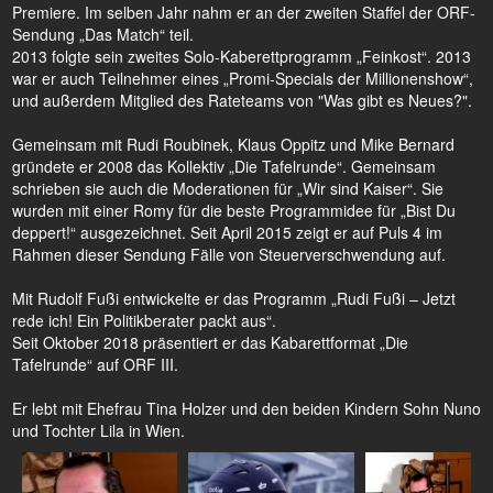
Premiere. Im selben Jahr nahm er an der zweiten Staffel der ORF-
Sendung „Das Match“ teil.
2013 folgte sein zweites Solo-Kaberettprogramm „Feinkost“. 2013
war er auch Teilnehmer eines „Promi-Specials der Millionenshow“,
und außerdem Mitglied des Rateteams von "Was gibt es Neues?".
Gemeinsam mit Rudi Roubinek, Klaus Oppitz und Mike Bernard
gründete er 2008 das Kollektiv „Die Tafelrunde“. Gemeinsam
schrieben sie auch die Moderationen für „Wir sind Kaiser“. Sie
wurden mit einer Romy für die beste Programmidee für „Bist Du
deppert!“ ausgezeichnet. Seit April 2015 zeigt er auf Puls 4 im
Rahmen dieser Sendung Fälle von Steuerverschwendung auf.
Mit Rudolf Fußi entwickelte er das Programm „Rudi Fußi – Jetzt
rede ich! Ein Politikberater packt aus“.
Seit Oktober 2018 präsentiert er das Kabarettformat „Die
Tafelrunde“ auf ORF III.
Er lebt mit Ehefrau Tina Holzer und den beiden Kindern Sohn Nuno
und Tochter Lila in Wien.