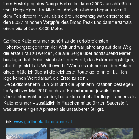
ihrer Besteigung des Nanga Parbat im Jahre 2003 ausschließlich
vom Bergsteigen. Im Alter von dreizehn Jahren begann sie mit
dem Felsklettern. 1994, als sie dreiundzwanzig war, erreichte sie
den 8.027 m hohen Vorgipfel des Broad Peak und damit erstmals
einen Gipfel über 8.000 Meter.
Gerlinde Kaltenbrunner gehört zu den erfolgreichsten
Höhenbergsteigerinnen der Welt und war jahrelang auf dem Weg,
die erste Frau zu werden, die alle Berge über achttausend Meter
bestiegen hat. Selbst sieht sie ihren Beruf, das Extrembergsteigen,
allerdings nicht als Wettbewerb: "Wenn es mir nur um den Rekord
ginge, hätte ich überall die leichteste Route genommen […] Ich
lege keinen Wert darauf, die Erste zu sein".
Die Südkoreanerin Eun-Sun und die Spanierin Pasaban bestiegen
im April bzw. Mai 2010 noch vor Kaltenbrunner jeweils ihren
vierzehnten Achttausender, benutzten dabei allerdings – anders als
Kaltenbrunner – zusätzlich in Flaschen mitgeführten Sauerstoff,
was unter einigen Alpinisten als unsauberer Stil gilt.
Link:
www.gerlindekaltenbrunner.at