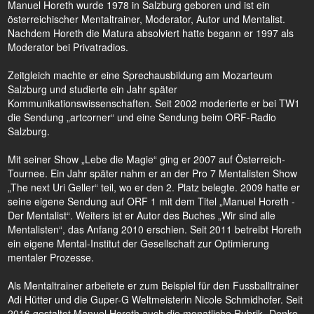
Manuel Horeth wurde 1978 in Salzburg geboren und ist ein
österreichischer Mentaltrainer, Moderator, Autor und Mentalist.
Nachdem Horeth die Matura absolviert hatte begann er 1997 als
Moderator bei Privatradios.
Zeitgleich machte er eine Sprechausbildung am Mozarteum
Salzburg und studierte ein Jahr später
Kommunikationswissenschaften. Seit 2002 moderierte er bei TW1
die Sendung „artcorner“ und eine Sendung beim ORF-Radio
Salzburg.
Mit seiner Show „Lebe die Magie“ ging er 2007 auf Österreich-
Tournee. Ein Jahr später nahm er an der Pro 7 Mentalisten Show
„The next Uri Geller“ teil, wo er den 2. Platz belegte. 2009 hatte er
seine eigene Sendung auf ORF 1 mit dem Titel „Manuel Horeth -
Der Mentalist“. Weiters ist er Autor des Buches „Wir sind alle
Mentalisten“, das Anfang 2010 erschien. Seit 2011 betreibt Horeth
ein eigene Mental-Institut der Gesellschaft zur Optimierung
mentaler Prozesse.
Als Mentaltrainer arbeitete er zum Beispiel für den Fussballtrainer
Adi Hütter und die Guper-G Weltmeisterin Nicole Schmidhofer. Seit
2016 gestaltet Manuel Horeth auch die monatliche Rubrik „Denke