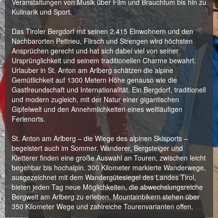
Veranstaltungen von Musik über Film und Brauchtum bis hin zu
Kulinarik und Sport.
Das Tiroler Bergdorf mit seinen 2.415 Einwohnern und den
Nachbarorten Pettneu, Flirsch und Strengen wird höchsten
Ansprüchen gerecht und hat sich dabei viel von seiner
Ursprünglichkeit und seinem traditionellen Charme bewahrt.
Urlauber in St. Anton am Arlberg schätzen die alpine
Gemütlichkeit auf 1300 Metern Höhe genauso wie die
Gastfreundschaft und Internationalität. Ein Bergdorf, traditionell
und modern zugleich, mit der Natur einer gigantischen
Gipfelwelt und den Annehmlichkeiten eines weltläufigen
Ferienorts.
St. Anton am Arlberg – die Wiege des alpinen Skisports –
begeistert auch im Sommer. Wanderer, Bergsteiger und
Kletterer finden eine große Auswahl an Touren, zwischen leicht
begehbar bis hochalpin. 300 Kilometer markierte Wanderwege,
ausgezeichnet mit dem Wandergütesiegel des Landes Tirol,
bieten jeden Tag neue Möglichkeiten, die abwechslungsreiche
Bergwelt am Arlberg zu erleben. Mountainbikern stehen über
350 Kilometer Wege und zahlreiche Tourenvarianten offen.