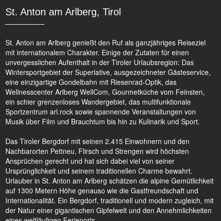
St. Anton am Arlberg, Tirol
St. Anton am Arlberg genießt den Ruf als ganzjähriges Reiseziel
mit internationalem Charakter. Einige der Zutaten für einen
unvergesslichen Aufenthalt in der Tiroler Urlaubsregion: Das
Wintersportgebiet der Superlative, ausgezeichneter Gästeservice,
eine einzigartige Gondelbahn mit Riesenrad-Optik, das
Wellnesscenter Arlberg WellCom, Gourmetküche vom Feinsten,
ein schier grenzenloses Wandergebiet, das multifunktionale
Sportzentrum arl.rock sowie spannende Veranstaltungen von
Musik über Film und Brauchtum bis hin zu Kulinarik und Sport.
Das Tiroler Bergdorf mit seinen 2.415 Einwohnern und den
Nachbarorten Pettneu, Flirsch und Strengen wird höchsten
Ansprüchen gerecht und hat sich dabei viel von seiner
Ursprünglichkeit und seinem traditionellen Charme bewahrt.
Urlauber in St. Anton am Arlberg schätzen die alpine Gemütlichkeit
auf 1300 Metern Höhe genauso wie die Gastfreundschaft und
Internationalität. Ein Bergdorf, traditionell und modern zugleich, mit
der Natur einer gigantischen Gipfelwelt und den Annehmlichkeiten
eines weltläufigen Ferienorts.