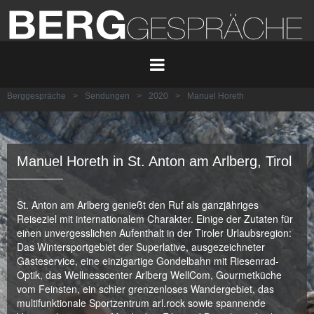
Berggespräche
>
Sendungen
>
2020
>
Manuel Horeth
Manuel Horeth in St. Anton am Arlberg, Tirol
St. Anton am Arlberg genießt den Ruf als ganzjähriges
Reiseziel mit internationalem Charakter. Einige der Zutaten für
einen unvergesslichen Aufenthalt in der Tiroler Urlaubsregion:
Das Wintersportgebiet der Superlative, ausgezeichneter
Gästeservice, eine einzigartige Gondelbahn mit Riesenrad-
Optik, das Wellnesscenter Arlberg WellCom, Gourmetküche
vom Feinsten, ein schier grenzenloses Wandergebiet, das
multifunktionale Sportzentrum arl.rock sowie spannende