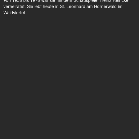
Von 1958 bis 1978 war sie mit dem Schauspieler Heinz Reincke
verheiratet. Sie lebt heute in St. Leonhard am Hornerwald im
Waldviertel.