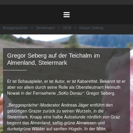
Berggespräche
>
Sendungen
>
2018
>
Gregor Seberg
Gregor Seberg auf der Teichalm im
Almenland, Steiermark
Er ist Schauspieler, er ist Autor, er ist Kabarettist. Bekannt ist er
aber vor allem durch seine Rolle als Oberstleutnant Helmuth
Nowak in der Fernseherie „SoKo Donau“: Gregor Seberg.
„Berggespräche“-Moderator Andreas Jäger entführt den
gebürtigen Grazer zurück zu seinen Wurzeln, in die
Steiermark. Knapp eine halbe Autostunde nördlich von Graz
beginnt das Almenland, saftig-grüne Almwiesen und
dunkelgrüne Wälder auf sanften Hügeln. In der Mitte,