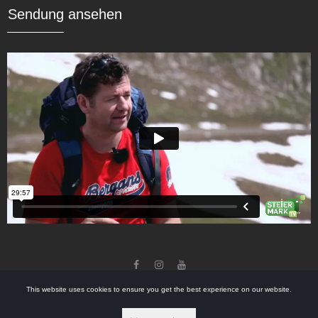
Sendung ansehen



Copyright
splash productions gmbh
2026
.
This website uses cookies to ensure you get the best experience on our website.
Impressum
Datenschutz