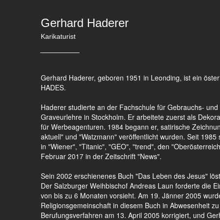
Gerhard Haderer
Karikaturist
Gerhard Haderer, geboren 1951 in Leonding, ist ein österr
HADES.
Haderer studierte an der Fachschule für Gebrauchs- und 
Graveurlehre in Stockholm. Er arbeitete zuerst als Dekora
für Werbeagenturen. 1984 begann er, satirische Zeichnung
aktuell" und "Watzmann" veröffentlicht wurden. Seit 1985 s
in "Wiener", "Titanic", "GEO", "trend", den "Oberösterrei
Februar 2017 in der Zeitschrift "News".
Sein 2002 erschienenes Buch "Das Leben des Jesus" löst
Der Salzburger Weihbischof Andreas Laun forderte die Ei
von bis zu 6 Monaten vorsieht. Am 19. Jänner 2005 wurd
Religionsgemeinschaft in diesem Buch in Abwesenheit zu s
Berufungsverfahren am 13. April 2005 korrigiert, und Ge