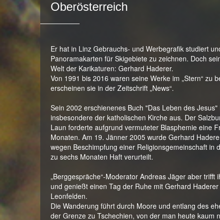
Oberösterreich
Er hat in Linz Gebrauchs- und Werbegrafik studiert un
Panoramakarten für Skigebiete zu zeichnen. Doch seine
Welt der Karikaturen: Gerhard Haderer.
Von 1991 bis 2016 waren seine Werke im „Stern“ zu b
erscheinen sie in der Zeitschrift „News“.
Sein 2002 erschienenes Buch "Das Leben des Jesus" l
insbesondere der katholischen Kirche aus. Der Salzb
Laun forderte aufgrund vermuteter Blasphemie eine Fre
Monaten. Am 19. Jänner 2005 wurde Gerhard Haderer 
wegen Beschimpfung einer Religionsgemeinschaft in 
zu sechs Monaten Haft verurteilt.
„Berggespräche“-Moderator Andreas Jäger aber trifft i
und genießt einen Tag der Ruhe mit Gerhard Haderer 
Leonfelden.
Die Wanderung führt durch Moore und entlang des eh
der Grenze zu Tschechien, von der man heute kaum n