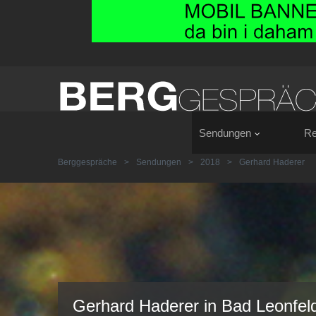
Sendungen
Re
Berggespräche
>
Sendungen
>
2018
>
Gerhard Haderer
Gerhard Haderer in Bad Leonfel