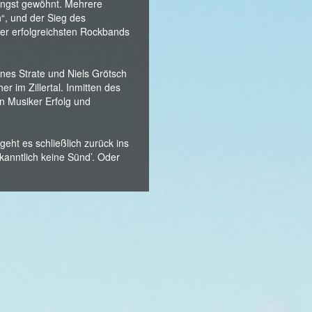
längst gewöhnt. Mehrere
n“, und der Sieg des
der erfolgreichsten Rockbands
es Strate und Niels Grötsch
r im Zillertal. Inmitten des
n Musiker Erfolg und
eht es schließlich zurück ins
kanntlich keine Sünd’. Oder