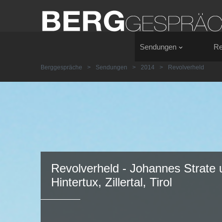
Sendungen
Re
Berggespräche
>
Sendungen
>
2014
>
Revolverheld
Revolverheld - Johannes Strate u
Hintertux, Zillertal, Tirol