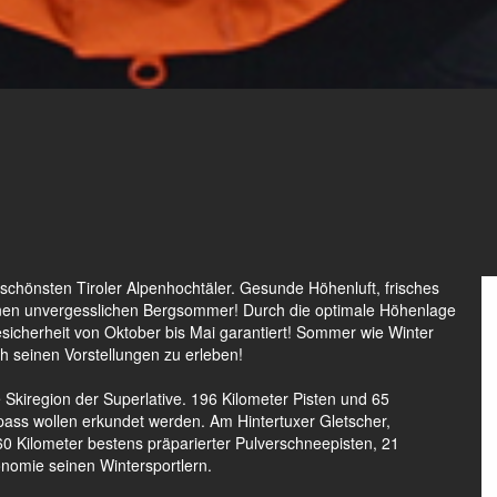
der schönsten Tiroler Alpenhochtäler. Gesunde Höhenluft, frisches
einen unvergesslichen Bergsommer! Durch die optimale Höhenlage
sicherheit von Oktober bis Mai garantiert! Sommer wie Winter
ch seinen Vorstellungen zu erleben!
ne Skiregion der Superlative. 196 Kilometer Pisten und 65
ipass wollen erkundet werden. Am Hintertuxer Gletscher,
60 Kilometer bestens präparierter Pulverschneepisten, 21
nomie seinen Wintersportlern.