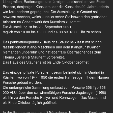
Lithografien, Radierungen und farbigen Linolschnitten von Pablo
Picasso, desjenigen Künstlers, der die Kunst des 20. Jahrhunderts
wie kein anderer geprägt hat. Die Ausstellung in Gmünd soll
bewusst machen, welch künstlerischer Stellenwert den grafischen
Arbeiten im Gesamtwerk des Künstlers zukommt.
Die Ausstellung ist bis 26. September 2021
täglich von 10.00 bis 13.00 und 14.00 bis 18.00 Uhr zu sehen.
Das pankratiumgmünd - Haus des Staunens - lässt mit seinen
faszinierenden Klang-Maschinen und dem KlangKunstGarten
niemanden unberührt und hat ebenfalls Überraschendes zum
Thema „Sehen & Staunen“ vorbereitet.
Das Haus des Staunens ist bis Ende Oktober geöffnet.
Das einzige, private Porschemuseum befindet sich in Gmünd in
Kärnten, wo von 1944-1950 die ersten Fahrzeuge mit dem Namen
Porsche gebaut wurden.
Die umfangreiche Sammlung umfasst vom Porsche 356 Typ 356
020 ALU, über den schwimmfähigen Porsche-Jagdwagen (1956)
bis hin zu den Porsche Rallye- und Rennwagen. Das Museum ist
bis Ende Oktober täglich geöffnet.
In der Sommerakademie mit Workshops, Kursen und Seminaren