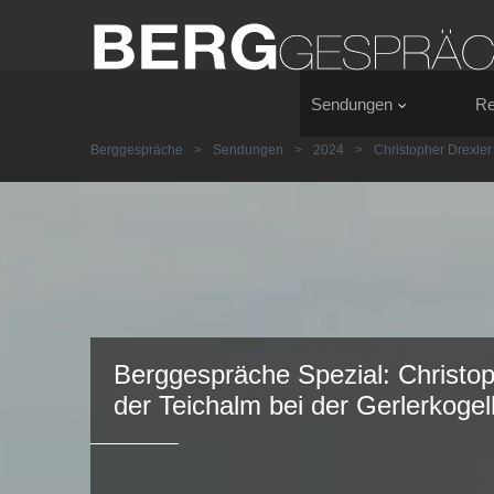
Sendungen
Re
Berggespräche
>
Sendungen
>
2024
>
Christopher Drexler
Berggespräche Spezial: Christop
der Teichalm bei der Gerlerkogel