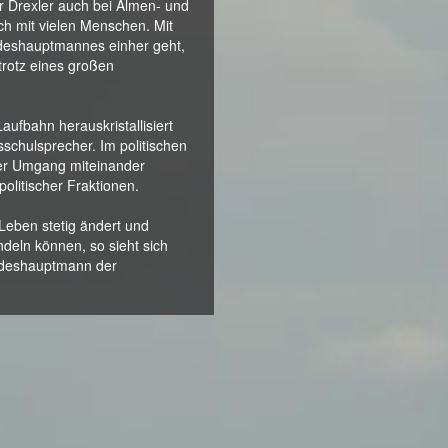
er Drexler auch bei Almen- und
ch mit vielen Menschen. Mit
ndeshauptmannes einher geht,
trotz eines großen
 Laufbahn herauskristallisiert
sschulsprecher. Im politischen
ller Umgang miteinander
litischer Fraktionen.
Leben stetig ändert und
deln können, so sieht sich
andeshauptmann der