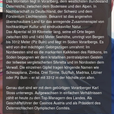
Das Montafon liegt in Vorarlberg, dem westlichsten Bundesland
Österreichs, zwischen dem Bodensee und den Alpen. In
Nachbarschaft zu Deutschland, der Schweiz und dem
Fürstentum Liechtenstein. Bekannt ist das angenehm
überschaubare Land für das anregende Zusammenspiel von
hochkarätiger Kultur und eindrucksvoller Natur.
Das Alpental ist 39 Kilometer lang, seine elf Orte liegen
zwischen 650 und 1450 Meter Seehöhe, umringt von Bergen
bis 3312 Meter (Piz Buin) und liegt im Süden Vorarlbergs. Es
wird von drei mächtigen Gebirgszügen umrahmt: Im
Nordwesten sind es die markanten Kalkfelsen des Rätikons, im
Süden begegnen wir dem kristallinen zentralalpinen Gestein
der teilweise vergletscherten Silvretta und im Nordosten dem
Verwall. Die einzelnen Gipfel tragen klingende Namen wie
Schesaplana, Zimba, Drei Türme, Sulzfluh, Madrisa, Litzner
oder Piz Buin – er ist mit 3312 m der höchste von allen.
Genau dort sind wir mit dem gebürtigen Vorarlberger Karl
Stoss unterwegs. Aufgewachsen in einfachen Verhältnissen
zählt er heute zu den Top-Managern des Landes. Als
Geschäftsführer der Casinos Austria und als Präsident des
Österreichischen Olympischen Comités.