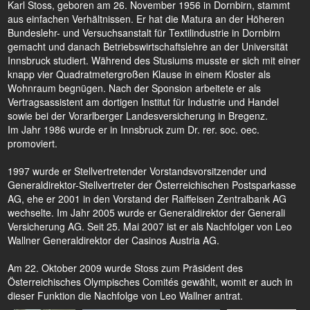
Karl Stoss, geboren am 26. November 1956 in Dornbirn, stammt
aus einfachen Verhältnissen. Er hat die Matura an der Höheren
Bundeslehr- und Versuchsanstalt für Textilindustrie in Dornbirn
gemacht und danach Betriebswirtschaftslehre an der Universität
Innsbruck studiert. Während des Stusiums musste er sich mit einer
knapp vier Quadratmetergroßen Klause in einem Kloster als
Wohnraum begnügen. Nach der Sponsion arbeitete er als
Vertragsassistent am dortigen Institut für Industrie und Handel
sowie bei der Vorarlberger Landesversicherung in Bregenz.
Im Jahr 1986 wurde er in Innsbruck zum Dr. rer. soc. oec.
promoviert.
1997 wurde er Stellvertretender Vorstandsvorsitzender und
Generaldirektor-Stellvertreter der Österreichischen Postsparkasse
AG, ehe er 2001 in den Vorstand der Raiffeisen Zentralbank AG
wechselte. Im Jahr 2005 wurde er Generaldirektor der Generali
Versicherung AG. Seit 25. Mai 2007 ist er als Nachfolger von Leo
Wallner Generaldirektor der Casinos Austria AG.
Am 22. Oktober 2009 wurde Stoss zum Präsident des
Österreichisches Olympisches Comités gewählt, womit er auch in
dieser Funktion die Nachfolge von Leo Wallner antrat.